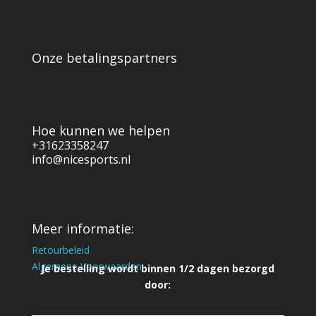
Onze betalingspartners
Hoe kunnen we helpen
+31623358247
info@nicesports.nl
Meer informatie:
Retourbeleid
Algemene Voorwaarden
Je bestelling wordt binnen 1/2 dagen bezorgd
door: