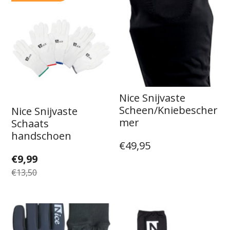
Nice Snijvaste
Scheen/Kniebescher
Nice Snijvaste
mer
Schaats
handschoen
€
49,95
Oorspronkelijke
Huidige
€
9,99
prijs
prijs
€
13,50
was:
is:
€13,50.
€9,99.