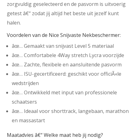
zorgvuldig geselecteerd en de pasvorm is uitvoerig
getest â€“ zodat jij altijd het beste uit jezelf kunt
halen.
Voordelen van de Nice Snijvaste Nekbeschermer:
âœ… Gemaakt van snijvast Level 5 materiaal
âœ… Comfortabele 4Way stretch Lycra voorzijde
âœ… Zachte, flexibele en aansluitende pasvorm
âœ… ISU-gecertificeerd: geschikt voor officiÃ«le
wedstrijden
âœ… Ontwikkeld met input van professionele
schaatsers
âœ… Ideaal voor shorttrack, langebaan, marathon
en massastart
Maatadvies â€“ Welke maat heb jij nodig?