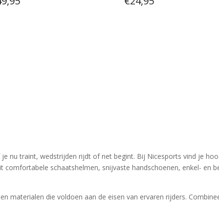
49,95
€
24,95
 je nu traint, wedstrijden rijdt of net begint. Bij Nicesports vind je
it comfortabele schaatshelmen, snijvaste handschoenen, enkel- en 
en materialen die voldoen aan de eisen van ervaren rijders. Combin