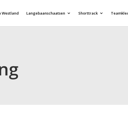
n Westland
Langebaanschaatsen
Shorttrack
Teamkle
ng