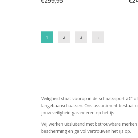
€
299,95
€
2
1
2
3
→
Veiligheid staat voorop in de schaatssport â€“ of
langebaanschaatsen. Ons assortiment bestaat u
jouw veiligheid garanderen op het ijs.
Wij werken uitsluitend met betrouwbare merken 
bescherming en ga vol vertrouwen het ijs op.