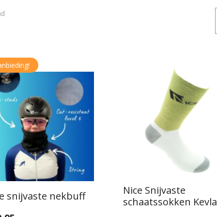
Gesorteerd
nd
op
populariteit
anbieding!
Nice Snijvaste
e snijvaste nekbuff
schaatssokken Kevla