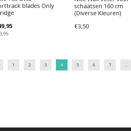
rttrack blades Only
schaatsen 160 cm
ridge
(Diverse Kleuren)
spronkelijke
idige
49,95
€
3,50
js
js
9,95
s:
9,95.
9,95.
1
2
3
4
5
6
7
…