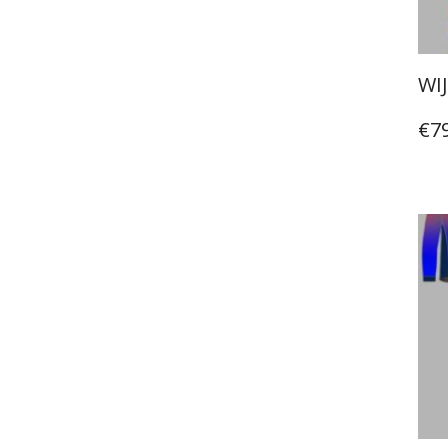
WIJ
€
7