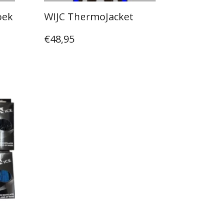
oek
WIJC ThermoJacket
€
48,95