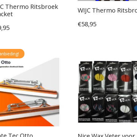
JC Thermo Ritsbroek
WIJC Thermo Ritsbr
acket
€
58,95
9,95
anbieding!
te Tec Otto
Nice Wax Veter voor