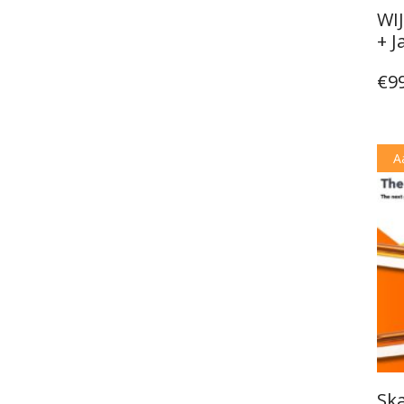
WI
+ J
€
9
A
Ska