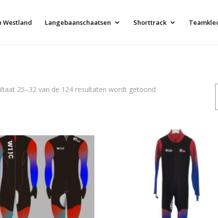
n Westland
Langebaanschaatsen
Shorttrack
Teamkle
Gesorteerd
ltaat 25–32 van de 124 resultaten wordt getoond
op
populariteit