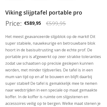
Viking slijptafel portable pro
€
599,95
Oorspronkelijke
Huidige
€
589,95
prijs
prijs
was:
is:
Het meest geavanceerde slijpblok op de markt! Dit
€599,95.
€589,95.
super stabiele, nauwkeurige en betrouwbare blok
hoort in de basisuitrusting van de echte prof. De
portable pro is afgewerkt op zeer strakke toleranties
zodat uw schaatsen op precisie geslepen kunnen
worden, met minder tijdsverlies. De tafel is in een
mum van tijd op en af te bouwen en blijft daarbij
super stabiel! De tafel is gemakkelijk mee te nemen
naar wedstrijden in een speciale op maat gemaakte
koffer. In de koffer is ruimte om slijpstenen en
accessoires veilig op te bergen. Welke maat stenen je