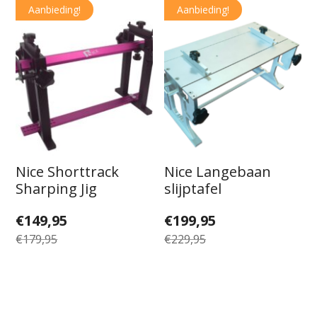
Aanbieding!
Aanbieding!
Nice Shorttrack
Nice Langebaan
Sharping Jig
slijptafel
Oorspronkelijke
Huidige
Oorspronkelijke
Huidige
€
149,95
€
199,95
prijs
prijs
prijs
prijs
€
179,95
€
229,95
was:
is:
was:
is:
€179,95.
€149,95.
€229,95.
€199,95.