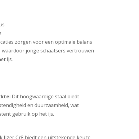
us
s
icaties zorgen voor een optimale balans
d, waardoor jonge schaatsers vertrouwen
t ijs.
kte:
Dit hoogwaardige staal biedt
stendigheid en duurzaamheid, wat
stent gebruik op het ijs.
IJzer Cr8 biedt een uitstekende keuze