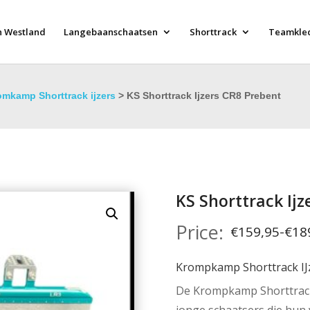
n Westland
Langebaanschaatsen
Shorttrack
Teamkle
omkamp Shorttrack ijzers
> KS Shorttrack Ijzers CR8 Prebent
KS Shorttrack Ijz
Prijsklasse:
€
159,95
-
€
18
€159,95
tot
Krompkamp Shorttrack IJ
€189,95
De Krompkamp Shorttrack 