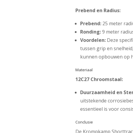
Prebend en Radius:
Prebend:
25 meter radi
Ronding:
9 meter radiu
Voordelen:
Deze specif
tussen grip en snelhei
kunnen opbouwen op he
Materiaal
12C27 Chroomstaal:
Duurzaamheid en Ster
uitstekende corrosiebe
essentieel is voor consi
Conclusie
De Krompkamp Shorttrack 