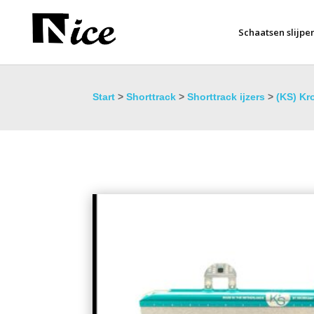
Schaatsen slijpe
Start
>
Shorttrack
>
Shorttrack ijzers
>
(KS) Kr