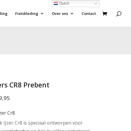
Dutch
ding
Fietskleding
Over ons
Contact
ers CR8 Prebent
9,95
zer Cr8
IJzer Cr8 is speciaal ontworpen voor