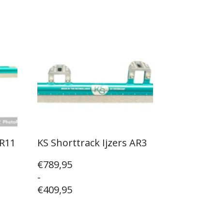
SR11
KS Shorttrack Ijzers AR3
Prijsklasse:
€
789,95
€409,95
-
tot
€
409,95
€789,95