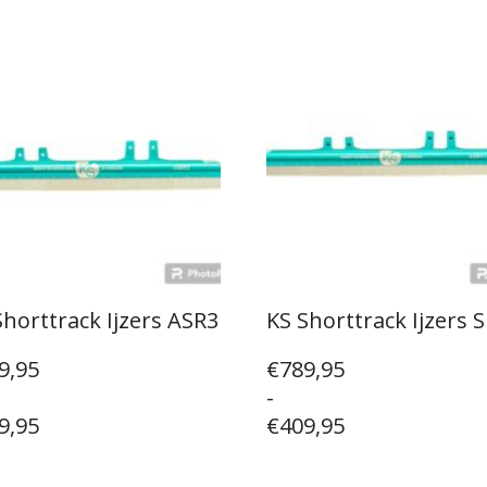
Shorttrack Ijzers ASR3
KS Shorttrack Ijzers 
sklasse:
Prijsklasse:
9,95
€
789,95
9,95
€409,95
-
tot
9,95
€
409,95
9,95
€789,95