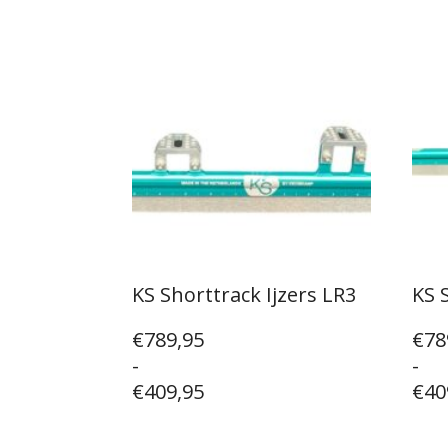
KS Shorttrack Ijzers LR3
KS 
Prijsklasse:
Prij
€
789,95
€
78
€409,95
€40
-
-
tot
tot
€
409,95
€
40
€789,95
€78