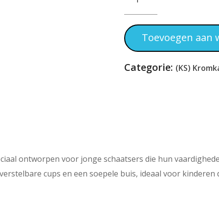
Shorttrack
Ijzers
CR8
Prebent
Toevoegen aan 
Aantal
Categorie:
(KS) Kromk
iaal ontworpen voor jonge schaatsers die hun vaardigheden 
erstelbare cups en een soepele buis, ideaal voor kinderen 